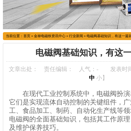
当前位置：
首页
»
金禄电磁铁资讯中心
»
行业新闻
»
电磁阀基础知识，有这一篇
电磁阀基础知识，有这
文章出处：
责任编辑：
人气：
-
发表时间：
中
小
】
在现代工业控制系统中，电磁阀扮演
它们是实现流体自动控制的关键组件，广
工、食品加工、制药、自动化生产线等领
电磁阀的全面基础知识，包括其工作原理
及维护保养技巧。