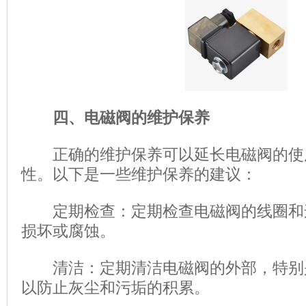
四、电磁阀的维护保养
正确的维护保养可以延长电磁阀的使
性。以下是一些维护保养的建议：
定期检查：定期检查电磁阀的线圈和
损坏或腐蚀。
清洁：定期清洁电磁阀的外部，特别
以防止灰尘和污垢的积累。