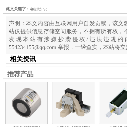
制问题
此文关键字：
电磁铁知识
声明：本文内容由互联网用户自发贡献，该文
站仅提供信息存储空间服务，不拥有所有权，
发现本站有涉嫌抄袭侵权/违法违规的
554234155@qq.com 举报，一经查实，本站
相关资讯
推荐产品