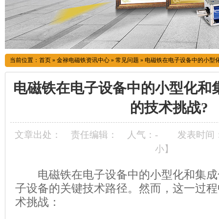
当前位置：
首页
»
金禄电磁铁资讯中心
»
常见问题
»
电磁铁在电子设备中的小型
电磁铁在电子设备中的小型化和
的技术挑战?
文章出处：
责任编辑：
人气：
-
发表时间：20
小
】
电磁铁在电子设备中的小型化和集成
子设备的关键技术路径。然而，这一过程
术挑战：