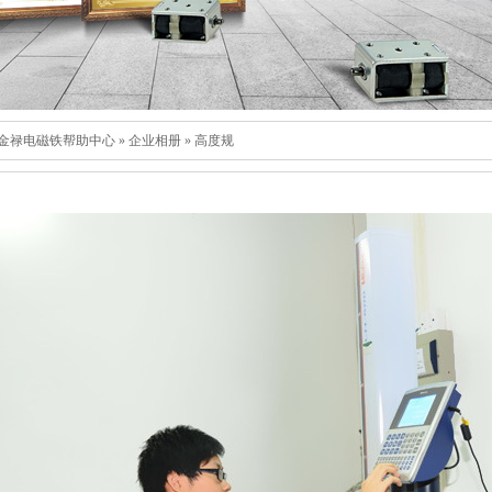
金禄电磁铁帮助中心
»
企业相册
»
高度规