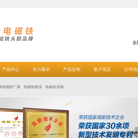
产品中心
实力展示
产品定制
客户见证
公司动
禄电磁铁厂家
电磁铁购买
电磁铁采购