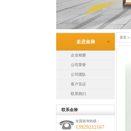
首页
»
走进金禄
企业相册
公司荣誉
公司团队
客户见证
联系我们
联系金禄
全国咨询热线：
13929212167