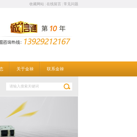
收藏网站
|
在线留言
|
常见问题
态
关于金禄
联系金禄