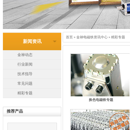
首页
»
金禄电磁铁资讯中心
»
精彩专题
新闻资讯
金禄动态
行业新闻
技术指导
常见问题
精彩专题
换色电磁铁专题
推荐产品