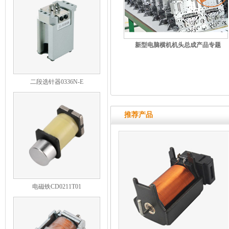
新型电脑横机机头总成产品专题
二段选针器0336N-E
推荐产品
电磁铁CD0211T01