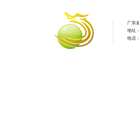
广东
地址
电话：0