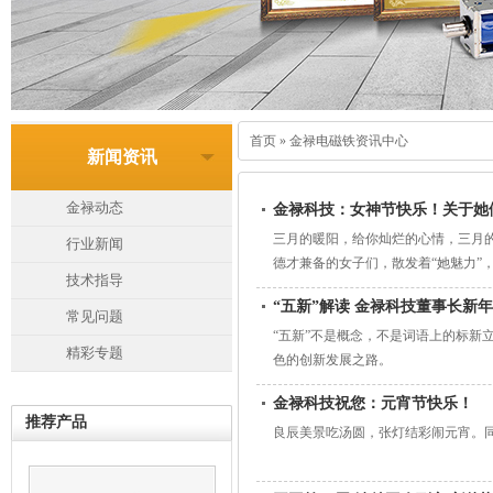
首页
»
金禄电磁铁资讯中心
新闻资讯
金禄动态
金禄科技：女神节快乐！关于她
三月的暖阳，给你灿烂的心情，三月
行业新闻
德才兼备的女子们，散发着“她魅力”
技术指导
“五新”解读 金禄科技董事长新
常见问题
“五新”不是概念，不是词语上的标新
精彩专题
色的创新发展之路。
金禄科技祝您：元宵节快乐！
推荐产品
良辰美景吃汤圆，张灯结彩闹元宵。