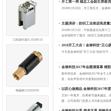
开工第一周 镇总工会副主席谢
2018年2月28日，开工第五天，
主题演讲：纺织工业推进高质量
2018年1月21日，中纺圆桌论坛
会孙瑞哲作了题为《纺织工业推进高质量
三段选针器JL-0336N-D
2018开工大吉！金禄科技“正心
今天是金禄科技“开工大吉”的好日子，
金禄科技2017年会圆满落幕 精
新年辞旧岁，金禄科技2017年会于上
堂，在欢声笑语中共度美好的时光！
以匠心做精品 金禄科技2017
电磁铁CD2056T01
又到一年尾牙，距离春节越来越近。在
题，公司各部门负责人与30多位供应
探讨，力争打造更具竞争力的供应链
金禄科技分享:商者无界 相融共