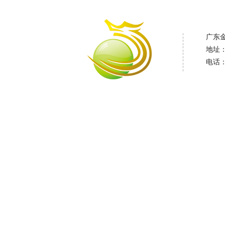
广东
地址
电话：0