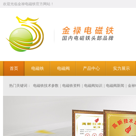
欢迎光临金禄电磁铁官方网站！
首页
电磁铁
电磁阀
产品中心
实力展示
热门关键词：
电磁铁技术参数
|
电磁铁资料
|
电磁阀知识
|
电磁阀新闻
|
金禄