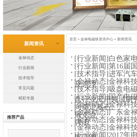
首页
»
金禄电磁铁资讯中心
»
新闻资讯
新闻资讯
[行业新闻]
白色家
金禄动态
[行业新闻]
第16届
行业新闻
[技术指导]
进军汽
技术指导
[金禄动态]
金禄科技
及原理
[技术指导]
吸盘电
常见问题
[行业新闻]
国产电磁
盘行业应用领域研
精彩专题
[金禄动态]
金禄科
向奠定基石
[金禄动态]
广东金
展览会
推荐产品
[金禄动态]
金禄科
牌函
[金禄动态]
金禄科技
[行业新闻]
2017