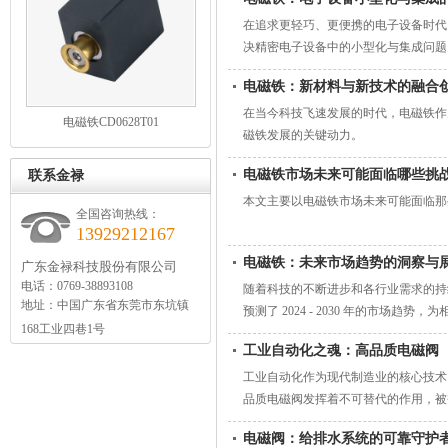
在追求更轻巧、更便携的电子设备时代
决精密电子设备中的小型化与集成问题
电磁铁：新材料与新技术的融合
在当今科技飞速发展的时代，电磁铁作
电磁铁CD0628T01
磁铁发展的关键动力。
电磁铁市场未来可能面临哪些挑战
联系金禄
本文主要以电磁铁市场未来可能面临那
全国咨询热线：
13929212167
电磁铁：未来市场趋势的洞察与
广东金禄科技股份有限公司
电话：0769-38893108
随着科技的不断进步和各行业需求的持
地址：中国广东省东莞市东坑镇
预测了 2024 - 2030 年的市场趋
168工业四巷1号
工业自动化之魂：高品质电磁阀
工业自动化作为现代制造业的核心技术
品质电磁阀发挥着不可替代的作用，被
电磁阀：给排水系统的可靠守护