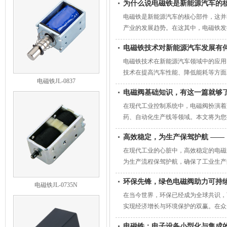
为什么说电磁铁是新能源汽车的核
电磁铁是新能源汽车的核心部件，这并
产业的发展趋势。在这其中，电磁铁发
电磁铁技术对新能源汽车发展有何
电磁铁技术在新能源汽车领域中的应用
技术在提高汽车性能、降低能耗等方面
电磁铁JL-0837
点进行探讨。
电磁阀基础知识，有这一篇就够
在现代工业控制系统中，电磁阀扮演着
药、自动化生产线等领域。本文将为您
高效稳定，为生产保驾护航 ——
在现代工业的心脏中，高效稳定的电磁
为生产流程保驾护航，确保了工业生产
环保先锋，绿色电磁阀助力可持
电磁铁JL-0735N
在当今世界，环保已经成为全球共识，
实现经济增长与环境保护的双赢。在众
成为环保先锋。
电磁铁：电子设备小型化与集成