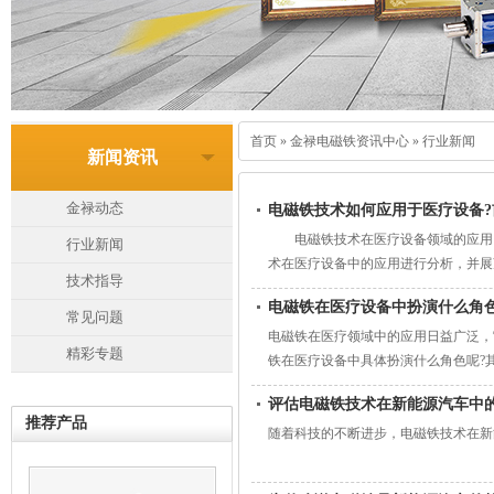
首页
»
金禄电磁铁资讯中心
»
行业新闻
新闻资讯
金禄动态
电磁铁技术如何应用于医疗设备?
电磁铁技术在医疗设备领域的应用已
行业新闻
术在医疗设备中的应用进行分析，并
技术指导
航。通过将微型电磁铁植入手术器械中
电磁铁在医疗设备中扮演什么角色
于无创手术，如磁力导航下的胃镜、
常见问题
练。例如，利用电磁铁产生的磁场，可
电磁铁在医疗领域中的应用日益广泛，
精彩专题
铁在医疗设备中具体扮演什么角色呢?
评估电磁铁技术在新能源汽车中
推荐产品
随着科技的不断进步，电磁铁技术在新