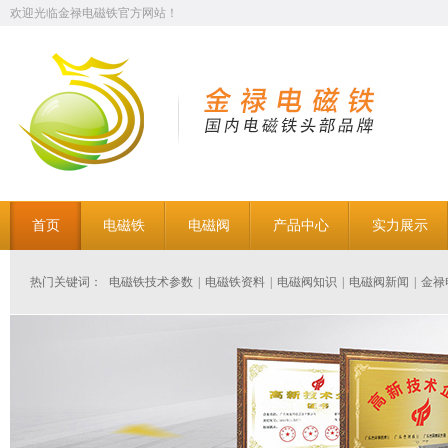
欢迎光临金禄电磁铁官方网站！
首页
电磁铁
电磁阀
产品中心
实力展示
热门关键词：
电磁铁技术参数
|
电磁铁资料
|
电磁阀知识
|
电磁阀新闻
|
金禄