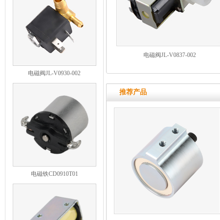
电磁阀JL-V0837-002
电磁阀JL-V0930-002
推荐产品
电磁铁CD0910T01