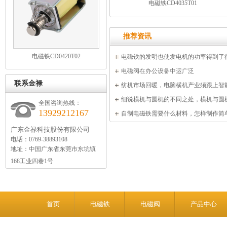
电磁铁CD4035T01
推荐资讯
电磁铁CD0420T02
电磁铁的发明也使发电机的功率得到了
电磁阀在办公设备中运广泛
联系金禄
纺机市场回暖，电脑横机产业须跟上智
细说横机与圆机的不同之处，横机与圆
全国咨询热线：
13929212167
么
自制电磁铁需要什么材料，怎样制作简
广东金禄科技股份有限公司
电话：0769-38893108
地址：中国广东省东莞市东坑镇
168工业四巷1号
首页
电磁铁
电磁阀
产品中心