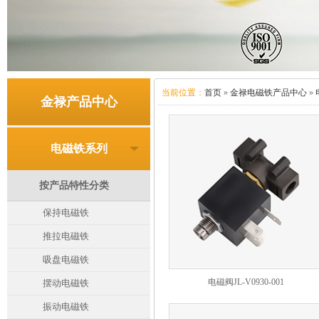
当前位置：
首页
»
金禄电磁铁产品中心
»
金禄产品中心
电磁铁系列
按产品特性分类
保持电磁铁
推拉电磁铁
吸盘电磁铁
电磁阀JL-V0930-001
摆动电磁铁
振动电磁铁