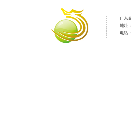
广东
地址
电话：0