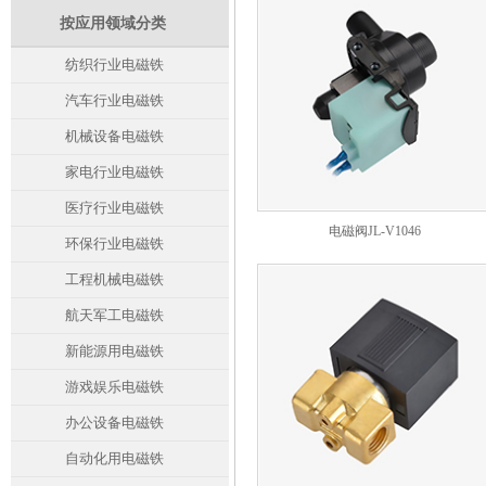
按应用领域分类
纺织行业电磁铁
汽车行业电磁铁
机械设备电磁铁
家电行业电磁铁
医疗行业电磁铁
电磁阀JL-V1046
环保行业电磁铁
工程机械电磁铁
航天军工电磁铁
新能源用电磁铁
游戏娱乐电磁铁
办公设备电磁铁
自动化用电磁铁