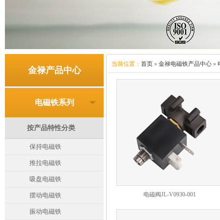
当前位置：
首页
»
金禄电磁铁产品中心
»
金禄产品中心
电磁铁系列
按产品特性分类
保持电磁铁
推拉电磁铁
吸盘电磁铁
电磁阀JL-V0930-001
摆动电磁铁
振动电磁铁