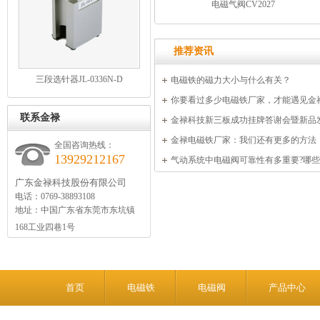
电磁气阀CV2027
推荐资讯
三段选针器JL-0336N-D
电磁铁的磁力大小与什么有关？
你要看过多少电磁铁厂家，才能遇见金
联系金禄
金禄科技新三板成功挂牌答谢会暨新品
幕
金禄电磁铁厂家：我们还有更多的方法
全国咨询热线：
13929212167
气动系统中电磁阀可靠性有多重要?哪
其使用寿命?
广东金禄科技股份有限公司
电话：0769-38893108
地址：中国广东省东莞市东坑镇
168工业四巷1号
首页
电磁铁
电磁阀
产品中心