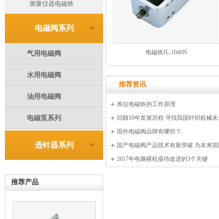
测量仪器电磁铁
电磁阀系列
电磁铁JL-1046N
气用电磁阀
水用电磁阀
推荐资讯
油用电磁阀
推拉电磁铁的工作原理
电磁泵系列
回顾10年发展历程 寻找我国针织机械
国外电磁阀品牌有哪些？
选针器系列
国产电磁阀产品技术有新突破 为未来国
定基石
2017年电脑横机亟待改进的3个关键
推荐产品