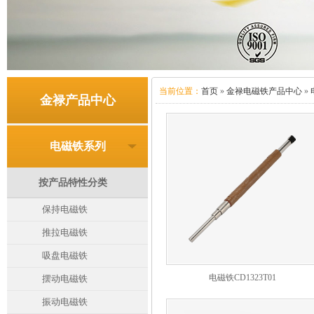
当前位置：
首页
»
金禄电磁铁产品中心
»
金禄产品中心
电磁铁系列
按产品特性分类
保持电磁铁
推拉电磁铁
吸盘电磁铁
电磁铁CD1323T01
摆动电磁铁
振动电磁铁