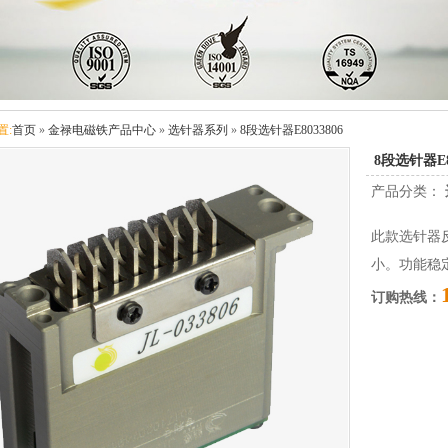
置:
首页
»
金禄电磁铁产品中心
»
选针器系列
»
8段选针器E8033806
8段选针器E8
产品分类：
此款选针器
小。功能稳
订购热线：